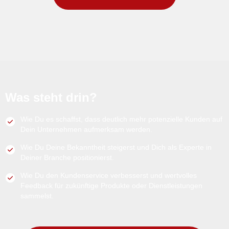
Was steht drin?
Wie Du es schaffst, dass deutlich mehr potenzielle Kunden auf
Dein Unternehmen aufmerksam werden.
Wie Du Deine Bekanntheit steigerst und Dich als Experte in
Deiner Branche positionierst.
Wie Du den Kundenservice verbesserst und wertvolles
Feedback für zukünftige Produkte oder Dienstleistungen
sammelst.