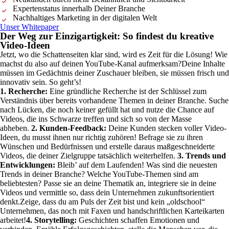
Expertenstatus innerhalb Deiner Branche
Nachhaltiges Marketing in der digitalen Welt
Unser Whitepaper
Der Weg zur Einzigartigkeit: So findest du kreative
Video-Ideen
Jetzt, wo die Schattenseiten klar sind, wird es Zeit für die Lösung!
Wie
machst du also auf deinen YouTube-Kanal aufmerksam?
Deine Inhalte
müssen im Gedächtnis deiner Zuschauer bleiben, sie müssen frisch und
innovativ sein. So geht’s!
1. Recherche:
Eine gründliche Recherche ist der Schlüssel zum
Verständnis über bereits vorhandene Themen in deiner Branche. Suche
nach Lücken, die noch keiner gefüllt hat und nutze die Chance auf
Videos, die ins Schwarze treffen und sich so von der Masse
abheben.
2. Kunden-Feedback:
Deine Kunden stecken voller Video-
Ideen, du musst ihnen nur richtig zuhören! Befrage sie zu ihren
Wünschen und Bedürfnissen und erstelle daraus maßgeschneiderte
Videos, die deiner Zielgruppe tatsächlich weiterhelfen.
3. Trends und
Entwicklungen:
Bleib’ auf dem Laufenden! Was sind die neuesten
Trends in deiner Branche? Welche YouTube-Themen sind am
beliebtesten? Passe sie an deine Thematik an, integriere sie in deine
Videos und vermittle so, dass dein Unternehmen zukunftsorientiert
denkt.
Zeige, dass du am Puls der Zeit bist und kein „oldschool“
Unternehmen, das noch mit Faxen und handschriftlichen Karteikarten
arbeitet!
4. Storytelling:
Geschichten schaffen Emotionen und