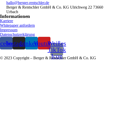
hallo@berger-rentschler.de
Berger & Rentschler GmbH & Co. KG
Ulrichweg 22
73660
Urbach
Informationen
Karriere
Whitepaper anfordern
Impressum
Datenschutzerklärung
acebook
Instagram
Linkedin
Youtube
Weißes
TikTok
Icon
© 2023 Copyright – Berger & Rentschler GmbH & Co. KG