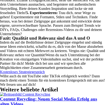
verbinden. Erzähle Erfolgsgeschichten, stelle die Menschen vor, die
dein Unternehmen ausmachen, und begeistere mit authentischem
Storytelling. Biete deinen Kunden Inspiration und locke sie mit
fesselnden Titeln!
5. Experimentieren:
Trau dich, neue Wege zu
gehen! Experimentiere mit Formaten, Stilen und Techniken. Finde
heraus, was bei deiner Zielgruppe gut ankommt und entwickle deine
eigene, unverwechselbare Sprache. Passen zum Beispiel Trends wie
DIYs, FAQs, Challenges oder Rezensions-Videos zu dir und deinem
Unternehmen?
Fazit: Qualität und Relevanz sind das A und O
Indem du auf die Bedürfnisse deiner Zielgruppe eingehst und ständig
neue Ideen entwickelst, schaffst du es, dich von der Masse abzuheben
und Videos mit echtem Mehrwert zu kreieren. Vergiss nie: Qualität und
Relevanz stehen vor Quantität!
Wenn du nach Unterstützung bei der
Kreation von einzigartigen Videoinhalten suchst, sind wir der perfekte
Partner für dich! Melde dich bei uns und wir sprechen alle
Möglichkeiten einer Zusammenarbeit gemeinsam durch.
Kostenloses Strategiegespräch
Willst auch du mit YouTube oder TikTok erfolgreich werden? Dann
mach direkt einen Termin für ein kostenloses Erstgespräch mit uns aus!
Wir freuen uns auf dich!
Weitere beliebte Artikel
Content Recycling: Neuen Social Media Erfolg aus
alten Videos