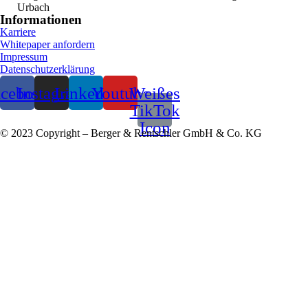
Urbach
Informationen
Karriere
Whitepaper anfordern
Impressum
Datenschutzerklärung
acebook
Instagram
Linkedin
Youtube
Weißes
TikTok
Icon
© 2023 Copyright – Berger & Rentschler GmbH & Co. KG