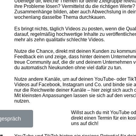
Überlege dir, welche Themen für deine Zielgruppe relev
ihre Probleme lösen? Vermittelst du die richtigen Werte
Zusammenhänge bilden, aber auch Abwechslung in dein
wochenlang dasselbe Thema durchkauen.
Es bringt nichts, täglich Videos zu posten, wenn die Quali
darauf, regelmäßig hochwertige Inhalte zu veröffentliche
mehr als zehn qualitativ schlechte Videos.
Nutze die Chance, direkt mit deinen Kunden zu kommun
Feedback ein und zeige, dass hinter deinem Unternehm
treue Community auf, die dir und deinem Unternehmen ve
du automatisch Neukunden ohne viel dafür zu tun.
Nutze andere Kanäle, um auf deinen YouTube- oder Tik
Videos auf Facebook, Instagram und Co. und binde sie au
nur die Reichweite deiner Kanäle – hier zeigt sich auch d
Mit kleinsten Anpassungen lassen sie sich auf den vers
nutzen.
Willst auch du mit YouTube o
direkt einen Termin für ein ko
gespräch
uns auf dich!