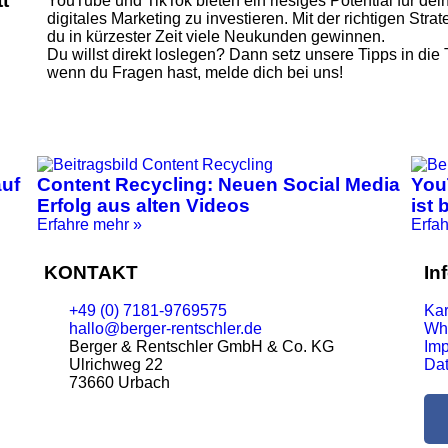
t
YouTube und TikTok bieten ein riesiges Potential für dei
digitales Marketing zu investieren. Mit der richtigen Stra
du in kürzester Zeit viele Neukunden gewinnen.
Du willst direkt loslegen? Dann setz unsere Tipps in di
wenn du Fragen hast, melde dich bei uns!
auf
Content Recycling: Neuen Social Media
You
Erfolg aus alten Videos
ist 
Erfahre mehr »
Erfa
KONTAKT
In
+49 (0) 7181-9769575
Kar
hallo@berger-rentschler.de
Whi
Berger & Rentschler GmbH & Co. KG
Im
Ulrichweg 22
Dat
73660 Urbach