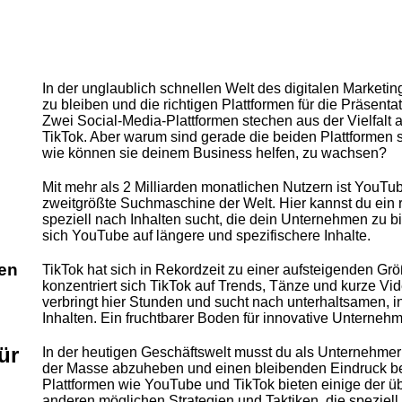
In der unglaublich schnellen Welt des digitalen Marketin
zu bleiben und die richtigen Plattformen für die Präse
Zwei Social-Media-Plattformen stechen aus der Vielfalt 
TikTok. Aber warum sind gerade die beiden Plattformen
wie können sie deinem Business helfen, zu wachsen?
Mit mehr als 2 Milliarden monatlichen Nutzern ist YouTub
zweitgrößte Suchmaschine der Welt. Hier kannst du ein 
speziell nach Inhalten sucht, die dein Unternehmen zu b
sich YouTube auf längere und spezifischere Inhalte.
hen
TikTok hat sich in Rekordzeit zu einer aufsteigenden Grö
konzentriert sich TikTok auf Trends, Tänze und kurze V
verbringt hier Stunden und sucht nach unterhaltsamen, in
Inhalten. Ein fruchtbarer Boden für innovative Unterneh
ür
In der heutigen Geschäftswelt musst du als Unternehme
der Masse abzuheben und einen bleibenden Eindruck bei
Plattformen wie YouTube und TikTok bieten einige der ü
anderen möglichen Strategien und Taktiken, die speziel