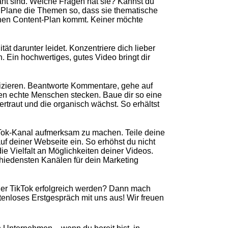
ant sind. Welche Fragen hat sie? Kannst du
? Plane die Themen so, dass sie thematische
en Content-Plan kommt. Keiner möchte
tät darunter leidet. Konzentriere dich lieber
n. Ein hochwertiges, gutes Video bringt dir
izieren. Beantworte Kommentare, gehe auf
en echte Menschen stecken. Baue dir so eine
rtraut und die organisch wächst. So erhältst
Tok-Kanal aufmerksam zu machen. Teile deine
f deiner Webseite ein. So erhöhst du nicht
ie Vielfalt an Möglichkeiten deiner Videos.
chiedensten Kanälen für dein Marketing
der TikTok erfolgreich werden? Dann mach
stenloses Erstgespräch mit uns aus! Wir freuen