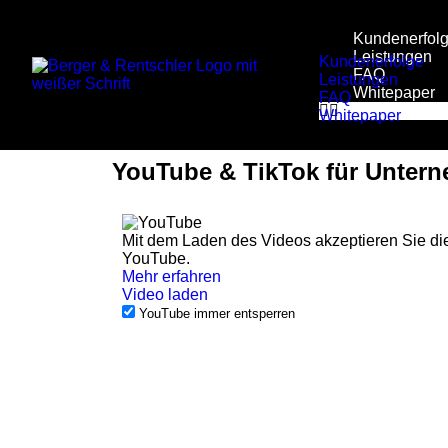
Kundenerfol
Leistungen
Kundenerfolge
FAQ
Leistungen
Whitepaper
FAQ
Whitepaper
YouTube & TikTok für Unter
Mit dem Laden des Videos akzeptieren Sie di
YouTube.
Mehr erfahren
Video laden
YouTube immer entsperren