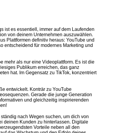
gs ist es essentiell, immer auf dem Laufenden
ntation von deinem Unternehmen auszuwählen.
aus Plattformen definitiv heraus: YouTube und
 so entscheidend für modernes Marketing und
e mehr als nur eine Videoplattform. Es ist die
riesiges Publikum erreichen, das ganz
ieten hat.
Im Gegensatz zu TikTok, konzentriert
ße entwickelt. Konträr
zu YouTube
ideosequenzen.
Gerade die junge Generation
formativen und gleichzeitig inspirierenden
men!
r ständig nach Wegen suchen, um dich von
 deinen Kunden zu hinterlassen. Digitale
berzeugendsten Vorteile neben all den
l auf das Wachstum und den Erfolg deines