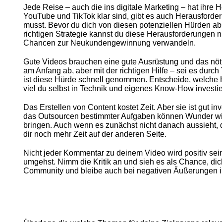
Jede Reise – auch die ins digitale Marketing – hat ihre
YouTube und TikTok klar sind, gibt es auch Herausford
musst. Bevor du dich von diesen potenziellen Hürden ab
richtigen Strategie kannst du diese Herausforderungen ni
Chancen zur Neukundengewinnung verwandeln.
Gute Videos brauchen eine gute Ausrüstung und das nöt
am Anfang ab, aber mit der richtigen Hilfe – sei es durch 
ist diese Hürde schnell genommen. Entscheide, welche Hil
viel du selbst in Technik und eigenes Know-How investier
Das Erstellen von Content kostet Zeit. Aber sie ist gut i
das Outsourcen bestimmter Aufgaben können Wunder wir
bringen. Auch wenn es zunächst nicht danach aussieht, die
dir noch mehr Zeit auf der anderen Seite.
Nicht jeder Kommentar zu deinem Video wird positiv sein.
umgehst. Nimm die Kritik an und sieh es als Chance, dich
Community und bleibe auch bei negativen Äußerungen imm