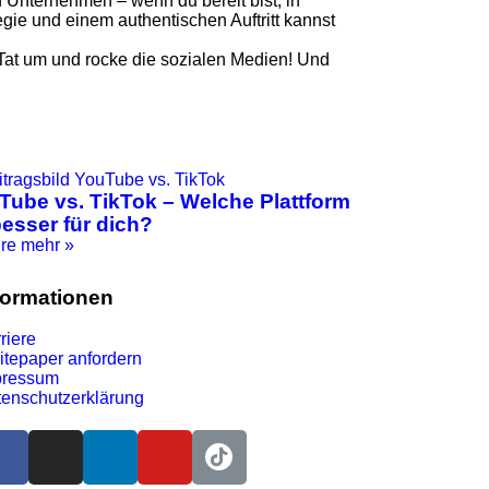
n Unternehmen – wenn du bereit bist, in
tegie und einem authentischen Auftritt kannst
e Tat um und rocke die sozialen Medien! Und
Tube vs. TikTok – Welche Plattform
besser für dich?
hre mehr »
formationen
riere
tepaper anfordern
pressum
enschutzerklärung