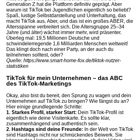
Generation Z hat die Plattform definitiv geprägt.
Aber
warum ist TikTok bei Jugendlichen eigentlich so beliebt?
Spaß, lustige Selbstdarstellung und Unterhaltung, das
macht TikTok aus.
Aber, und das ist ein großes ABER, die
Altersspanne verbreitert sich. Die Altersgruppe 25–34
Jahre (und älter) wächst immer mehr, wird präsenter.
Überleg mal: 19,5 Millionen Deutsche und
schwindelerregende 1,6 Milliarden Menschen weltweit!
Das klingt doch nach einer Party, an der auch du
teilnehmen solltest, oder?
Quelle: https://www.smart-home-fox.de/tiktok-nutzer-
statistiken
TikTok für mein Unternehmen – das ABC
des TikTok-Marketings
Okay, also bist du bereit, den Sprung zu wagen und dein
Unternehmen auf TikTok zu bringen? Wie fängst du an?
Hier einige grundlegende Schritte:
1. Starkes Profil, starker Start:
Dein TikTok-Profil ist
eigentlich wie deine Visitenkarte. Es sollte klar,
zusammenhängend und authentisch sein.
2. Hashtags sind deine Freunde:
In der Welt von TikTok
sind Hashtags nicht nur schmückendes Beiwerk. Sie