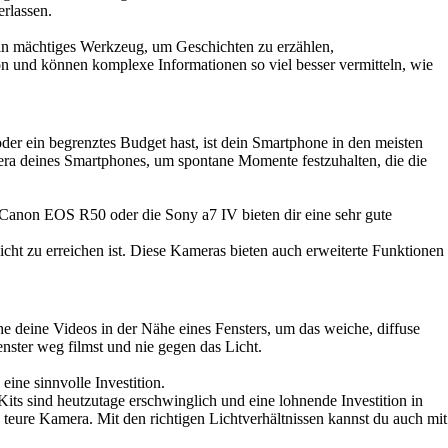
rlassen.
 ein mächtiges Werkzeug, um Geschichten zu erzählen,
on und können komplexe Informationen so viel besser vermitteln, wie
der ein begrenztes Budget hast, ist dein Smartphone in den meisten
amera deines Smartphones, um spontane Momente festzuhalten, die die
e Canon EOS R50 oder die Sony a7 IV bieten dir eine sehr gute
cht zu erreichen ist. Diese Kameras bieten auch erweiterte Funktionen
he deine Videos in der Nähe eines Fensters, um das weiche, diffuse
nster weg filmst und nie gegen das Licht.
ine sinnvolle Investition.
its sind heutzutage erschwinglich und eine lohnende Investition in
ne teure Kamera. Mit den richtigen Lichtverhältnissen kannst du auch mit