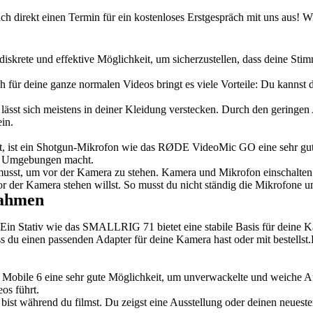
 direkt einen Termin für ein kostenloses Erstgespräch mit uns aus! Wi
diskrete und effektive Möglichkeit, um sicherzustellen, dass deine St
uch für deine ganze normalen Videos bringt es viele Vorteile: Du kann
nd lässt sich meistens in deiner Kleidung verstecken. Durch den gerin
in.
st, ist ein Shotgun-Mikrofon wie das RØDE VideoMic GO eine sehr gute
ten Umgebungen macht.
eln musst, um vor der Kamera zu stehen. Kamera und Mikrofon einschalt
or der Kamera stehen willst. So musst du nicht ständig die Mikrofone 
nahmen
. Ein Stativ wie das SMALLRIG 71 bietet eine stabile Basis für deine K
 du einen passenden Adapter für deine Kamera hast oder mit bestellst.E
bile 6 eine sehr gute Möglichkeit, um unverwackelte und weiche Aufn
os führt.
 bist während du filmst. Du zeigst eine Ausstellung oder deinen neues