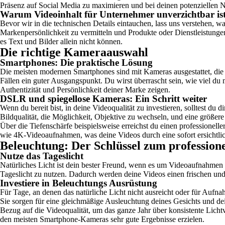
Präsenz auf Social Media zu maximieren und bei deinen potenziellen N
Warum Videoinhalt für Unternehmer unverzichtbar is
Bevor wir in die technischen Details eintauchen, lass uns verstehen,
Markenpersönlichkeit zu vermitteln und Produkte oder Dienstleistunge
es Text und Bilder allein nicht können.
Die richtige Kameraauswahl
Smartphones: Die praktische Lösung
Die meisten modernen Smartphones sind mit Kameras ausgestattet, die e
Fällen ein guter Ausgangspunkt. Du wirst überrascht sein, wie viel du
Authentizität und Persönlichkeit deiner Marke zeigen.
DSLR und spiegellose Kameras: Ein Schritt weiter
Wenn du bereit bist, in deine Videoqualität zu investieren, solltest 
Bildqualität, die Möglichkeit, Objektive zu wechseln, und eine größere
Über die Tiefenschärfe beispielsweise erreichst du einen professionel
wie 4K-Videoaufnahmen, was deine Videos durch eine sofort ersichtlic
Beleuchtung: Der Schlüssel zum profession
Nutze das Tageslicht
Natürliches Licht ist dein bester Freund, wenn es um Videoaufnahmen g
Tageslicht zu nutzen. Dadurch werden deine Videos einen frischen und
Investiere in Beleuchtungs Ausrüstung
Für Tage, an denen das natürliche Licht nicht ausreicht oder für Aufn
Sie sorgen für eine gleichmäßige Ausleuchtung deines Gesichts und dei
Bezug auf die Videoqualität, um das ganze Jahr über konsistente Lichtve
den meisten Smartphone-Kameras sehr gute Ergebnisse erzielen.