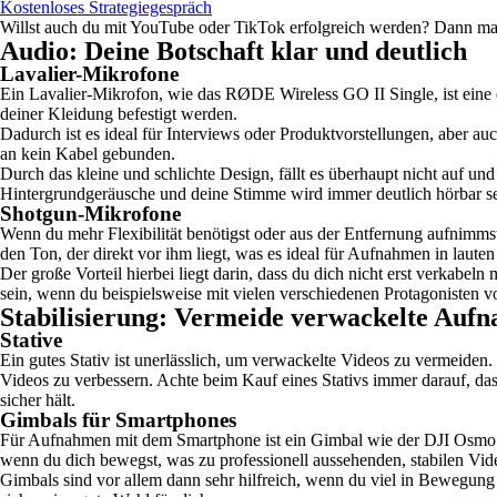
Kostenloses Strategiegespräch
Willst auch du mit YouTube oder TikTok erfolgreich werden? Dann mach
Audio: Deine Botschaft klar und deutlich
Lavalier-Mikrofone
Ein Lavalier-Mikrofon, wie das RØDE Wireless GO II Single, ist eine 
deiner Kleidung befestigt werden.
Dadurch ist es ideal für Interviews oder Produktvorstellungen, aber a
an kein Kabel gebunden.
Durch das kleine und schlichte Design, fällt es überhaupt nicht auf u
Hintergrundgeräusche und deine Stimme wird immer deutlich hörbar se
Shotgun-Mikrofone
Wenn du mehr Flexibilität benötigst oder aus der Entfernung aufnimm
den Ton, der direkt vor ihm liegt, was es ideal für Aufnahmen in lau
Der große Vorteil hierbei liegt darin, dass du dich nicht erst verkab
sein, wenn du beispielsweise mit vielen verschiedenen Protagonisten v
Stabilisierung: Vermeide verwackelte Auf
Stative
Ein gutes Stativ ist unerlässlich, um verwackelte Videos zu vermeiden
Videos zu verbessern. Achte beim Kauf eines Stativs immer darauf, dass
sicher hält.
Gimbals für Smartphones
Für Aufnahmen mit dem Smartphone ist ein Gimbal wie der DJI Osmo Mo
wenn du dich bewegst, was zu professionell aussehenden, stabilen Vide
Gimbals sind vor allem dann sehr hilfreich, wenn du viel in Bewegung