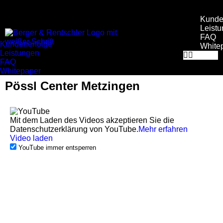
Kunde
Leist
FAQ
Kundenerfolge
White
Leistungen
FAQ
Whitepaper
Pössl Center Metzingen
Mit dem Laden des Videos akzeptieren Sie die
Datenschutzerklärung von YouTube.
Mehr erfahren
Video laden
YouTube immer entsperren