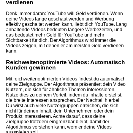
verdienen
Denk immer daran: YouTube will Geld verdienen. Wenn
deine Videos lange geschaut werden und Werbung
effektiv geschaltet werden kann, liebt dich YouTube. Lang
anhaltende Videos bedeuten längere Werbezeiten, und
das bedeutet mehr Geld für YouTube und mehr
Sichtbarkeit für dich. Der Algorithmus wird immer die
Videos zeigen, mit denen er am meisten Geld verdienen
kann.
Reichweitenoptimierte Videos: Automatisch
Kunden gewinnen
Mit reichweitenoptimierten Videos findest du automatisch
deine Zielgruppe. Der Algorithmus präsentiert dein Video
Nutzern, die sich für ähnliche Themen interessieren.
Nutze dies zu deinem Vorteil, indem du Inhalte erstellst,
die breite Interessen ansprechen.
Der Nachteil hierbei:
Du wirst auch viele Nutzergruppen erreichen, die sich
nicht für deinen Inhalt, dein Unternehmen oder dein
Produkt interessieren. Achte darauf, dass deine
Zielgruppe trotzdem eingrenzbar bleibt, damit der
Algorithmus verstehen kann, wem er deine Videos
ausspielen soll.