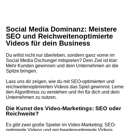
Social Media Dominanz: Meistere
SEO und Reichweitenoptimierte
Videos für dein Business
Du willst nicht nur überleben, sondern ganz vorne im
Social Media Dschungel mitspielen? Dein Ziel ist klar:
Mehr Kunden gewinnen und dein Unternehmen an die
Spitze bringen.
Lass uns dir zeigen, wie du mit SEO-optimierten und
reichweitenoptimierten Videos das Spiel gewinnst. Lerne
den Algorithmus zu verstehen und ihn für dich und dein
Unternehmen zu nutzen.
Die Kunst des Video-Marketings: SEO oder
Reichweite?
Es gibt zwei große Spieler im Video-Marketing: SEO-
optimierte Videos und reichweitenoptimierte Videos.