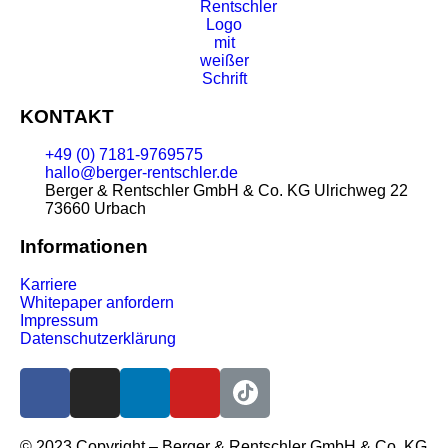
KONTAKT
+49 (0) 7181-9769575
hallo@berger-rentschler.de
Berger & Rentschler GmbH & Co. KG
Ulrichweg 22
73660 Urbach
Informationen
Karriere
Whitepaper anfordern
Impressum
Datenschutzerklärung
© 2023 Copyright – Berger & Rentschler GmbH & Co. KG