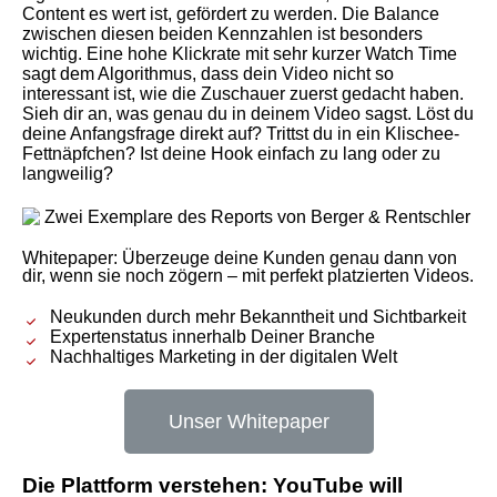
Content es wert ist, gefördert zu werden.
Die Balance
zwischen diesen beiden Kennzahlen ist besonders
wichtig. Eine hohe Klickrate mit sehr kurzer Watch Time
sagt dem Algorithmus, dass dein Video nicht so
interessant ist, wie die Zuschauer zuerst gedacht haben.
Sieh dir an, was genau du in deinem Video sagst. Löst du
deine Anfangsfrage direkt auf? Trittst du in ein Klischee-
Fettnäpfchen? Ist deine Hook einfach zu lang oder zu
langweilig?
Whitepaper: Überzeuge deine Kunden genau dann von
dir, wenn sie noch zögern – mit perfekt platzierten Videos.
Neukunden durch mehr Bekanntheit und Sichtbarkeit
Expertenstatus innerhalb Deiner Branche
Nachhaltiges Marketing in der digitalen Welt
Unser Whitepaper
Die Plattform verstehen: YouTube will