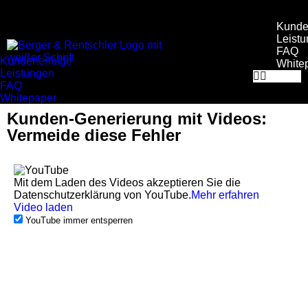
Kunde
Leist
FAQ
Kundenerfolge
White
Leistungen
FAQ
Whitepaper
Kunden-Generierung mit Videos:
Vermeide diese Fehler
Mit dem Laden des Videos akzeptieren Sie die
Datenschutzerklärung von YouTube.
Mehr erfahren
Video laden
YouTube immer entsperren