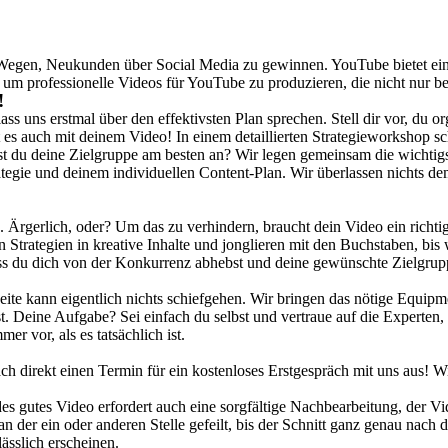
egen, Neukunden über Social Media zu gewinnen. YouTube bietet eine 
e, um professionelle Videos für YouTube zu produzieren, die nicht nur b
!
s uns erstmal über den effektivsten Plan sprechen. Stell dir vor, du org
 es auch mit deinem Video! In einem detaillierten Strategieworkshop 
t du deine Zielgruppe am besten an? Wir legen gemeinsam die wichtigs
rategie und deinem individuellen Content-Plan. Wir überlassen nichts 
nte. Ärgerlich, oder? Um das zu verhindern, braucht dein Video ein richt
 Strategien in kreative Inhalte und jonglieren mit den Buchstaben, bis w
ass du dich von der Konkurrenz abhebst und deine gewünschte Zielgrupp
Seite kann eigentlich nichts schiefgehen. Wir bringen das nötige Equ
t. Deine Aufgabe? Sei einfach du selbst und vertraue auf die Experten,
r vor, als es tatsächlich ist.
 direkt einen Termin für ein kostenloses Erstgespräch mit uns aus! Wi
edes gutes Video erfordert auch eine sorgfältige Nachbearbeitung, der V
an der ein oder anderen Stelle gefeilt, bis der Schnitt ganz genau nach
ässlich erscheinen.