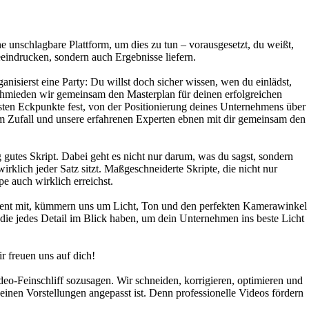
unschlagbare Plattform, um dies zu tun – vorausgesetzt, du weißt,
eeindrucken, sondern auch Ergebnisse liefern.
anisierst eine Party: Du willst doch sicher wissen, wen du einlädst,
schmieden wir gemeinsam den Masterplan für deinen erfolgreichen
ten Eckpunkte fest, von der Positionierung deines Unternehmens über
dem Zufall und unsere erfahrenen Experten ebnen mit dir gemeinsam den
ig gutes Skript. Dabei geht es nicht nur darum, was du sagst, sondern
irklich jeder Satz sitzt. Maßgeschneiderte Skripte, die nicht nur
e auch wirklich erreichst.
ipment mit, kümmern uns um Licht, Ton und den perfekten Kamerawinkel
 die jedes Detail im Blick haben, um dein Unternehmen ins beste Licht
r freuen uns auf dich!
ideo-Feinschliff sozusagen. Wir schneiden, korrigieren, optimieren und
 deinen Vorstellungen angepasst ist. Denn professionelle Videos fördern