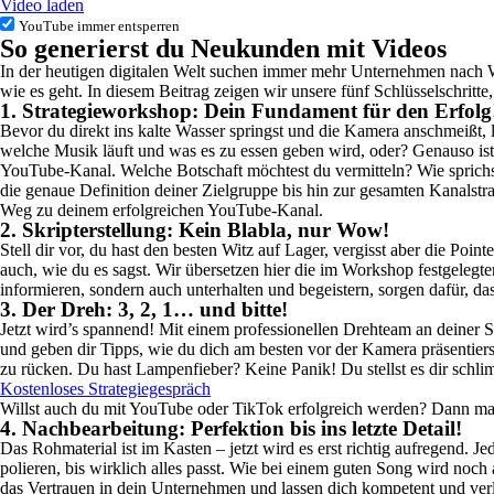
Video laden
YouTube immer entsperren
So generierst du Neukunden mit Videos
In der heutigen digitalen Welt suchen immer mehr Unternehmen nach W
wie es geht. In diesem Beitrag zeigen wir unsere fünf Schlüsselschritt
1. Strategieworkshop: Dein Fundament für den Erfolg
Bevor du direkt ins kalte Wasser springst und die Kamera anschmeißt, las
welche Musik läuft und was es zu essen geben wird, oder? Genauso ist
YouTube-Kanal. Welche Botschaft möchtest du vermitteln? Wie sprichs
die genaue Definition deiner Zielgruppe bis hin zur gesamten Kanalst
Weg zu deinem erfolgreichen YouTube-Kanal.
2. Skripterstellung: Kein Blabla, nur Wow!
Stell dir vor, du hast den besten Witz auf Lager, vergisst aber die Poi
auch, wie du es sagst. Wir übersetzen hier die im Workshop festgelegten
informieren, sondern auch unterhalten und begeistern, sorgen dafür, d
3. Der Dreh: 3, 2, 1… und bitte!
Jetzt wird’s spannend! Mit einem professionellen Drehteam an deiner 
und geben dir Tipps, wie du dich am besten vor der Kamera präsentiers
zu rücken. Du hast Lampenfieber? Keine Panik! Du stellst es dir schlimme
Kostenloses Strategiegespräch
Willst auch du mit YouTube oder TikTok erfolgreich werden? Dann mach
4. Nachbearbeitung: Perfektion bis ins letzte Detail!
Das Rohmaterial ist im Kasten – jetzt wird es erst richtig aufregend. J
polieren, bis wirklich alles passt. Wie bei einem guten Song wird noch 
das Vertrauen in dein Unternehmen und lassen dich kompetent und verl