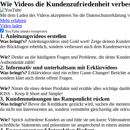
Wie Videos die Kundenzufriedenheit verbe
Mit dem Laden des Videos akzeptieren Sie die Datenschutzerklärung 
Mehr erfahren
Video laden
YouTube immer entsperren
1. Anleitungsvideos erstellen
Was bringt’s?
Anleitungsvideos sind Gold wert! Zeige deinen Kunden S
der Rückfragen erheblich, sondern verbessert auch dein Kundenservic
Wie?
Denke an die häufigsten Fragen und Probleme, die deine Kunden 
Authentizität zählt!
2. Informativ und unterhaltsam mit Erklärvideos
Was bringt’s?
Erklärvideos sind ein echter Game-Changer! Berichte a
sondern klärt auch direkt offene Fragen.
Wie?
Nimm dir eines deiner Produkte und erzähle alles wichtige darübe
KISS – Keep It Short and Simple!
3. Kundenmeinungen ins Rampenlicht rücken
Was bringt’s?
Bevor die Kreditkarte gezückt wird, suchen die meiste
du nicht nur Interessenten an, sondern vermittelst gleichzeitig alle rel
Wie?
Sprich zufriedene Kunden an und bitte sie um kurze Videostate
schriftliche Statements und präsentiere sie ansprechend in einem animi