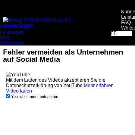
Kunde
Leist
FAQ
Kundenerfolge
White
Leistungen
FAQ
Whitepaper
Fehler vermeiden als Unternehmen
auf Social Media
Mit dem Laden des Videos akzeptieren Sie die
Datenschutzerklärung von YouTube.
Mehr erfahren
Video laden
YouTube immer entsperren