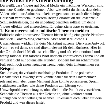
Die Kunst der Videoerstellung
Du weißt, dass Videos auf Social Media ein mächtiges Werkzeug sind,
um neue Kunden zu gewinnen. Aber wie stellst du sicher, dass deine
Videos nicht nur Aufmerksamkeit erregen, sondern auch die richtige
Botschaft vermitteln? In diesem Beitrag erfährst du drei essenzielle
Schlüsselstrategien, die du unbedingt beachten solltest, um deine
Videos effektiv und ansprechend für deine Zielgruppe zu gestalten.
1. Kontroverse oder politische Themen meiden
Politische oder kontroverse Themen bieten häufig eine große Plattform
und viele Content-Möglichkeiten. Aber solltest du diese als
Unternehmen wirklich für dein Marketing nutzen? Die kurze Antwort:
Nein – es sei denn, sie sind direkt relevant für dein Business.
Hier ist
der Grund: Social Media ist schnelllebig und oft sehr emotional und
wenig rational. Ein falsches Wort über ein kontroverses Thema und du
verlierst nicht nur potenzielle Kunden, sondern löst im schlimmsten
Fall auch noch einen negativen Trend gegen dein Unternehmen aus.
Beispiel
Stell dir vor, du verkaufst nachhaltige Produkte. Eine politische
Debatte über Umweltgesetze könnte daher für dein Unternehmen
relevant sein, aber deine Meinung dazu könnte polarisieren. Sprich
stattdessen darüber, wie deine Produkte zur Lösung von
Umweltproblemen beitragen, ohne dich in die Politik zu verstricken.
Schneide die Themen aus der Debatte an, ohne konkret darauf
einzugehen oder Stellung zu nehmen. Fokussiere dich lieber auf dein
Produkt und was dieses leistet.