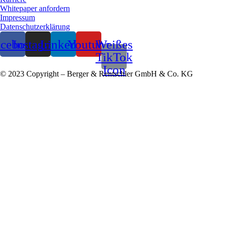
Whitepaper anfordern
Impressum
Datenschutzerklärung
acebook
Instagram
Linkedin
Youtube
Weißes
TikTok
Icon
© 2023 Copyright – Berger & Rentschler GmbH & Co. KG