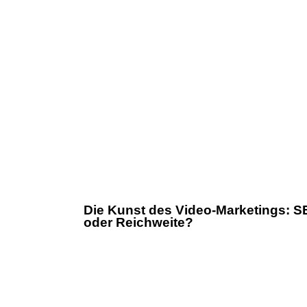
Die Kunst des Video-Marketings: 
oder Reichweite?