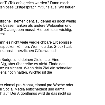
der TikTok erfolgreich werden? Dann mach
stenloses Erstgespräch mit uns aus! Wir freuen
zifische Themen geht, zu denen es noch wenig
be besser ranken als andere Webseiten und
 SEO ausgeben musst. Hierbei ist es wichtig,
rst.
nn es nicht viele vergleichbare Ergebnisse
usspucken können. Wenn du das Glück hast,
en kannst – herzlichen Glückwunsch!
m Budget und deinen Zielen ab. Eine
ßig, aber übertreibe es nicht. Finde das
z zu sichern. Wenn dein Ziel ein schneller,
enz hoch halten. Wichtig ist die
eser einmal pro Monat, einmal pro Woche oder
für Social Media entscheidest und damit
h auf! Der Algorithmus wird dir das nicht so