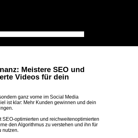
nanz: Meistere SEO und
rte Videos für dein
, sondern ganz vorne im Social Media
iel ist klar: Mehr Kunden gewinnen und dein
ingen.
it SEO-optimierten und reichweitenoptimierten
rne den Algorithmus zu verstehen und ihn für
 nutzen.