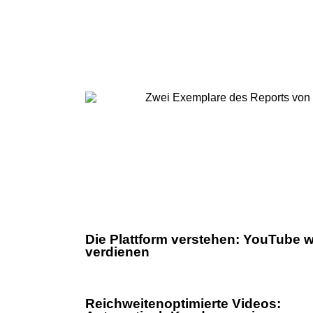
Die Plattform verstehen: YouTube wi
verdienen
Reichweitenoptimierte Videos: