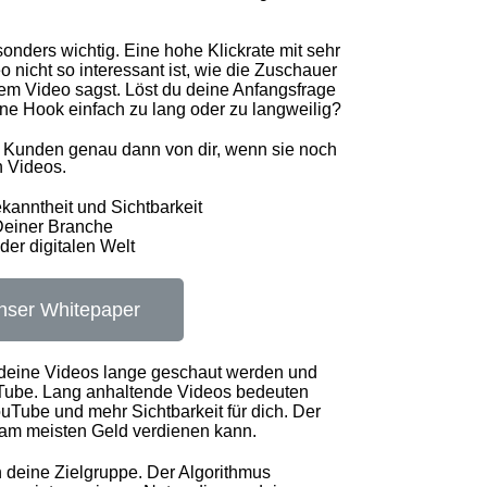
nders wichtig. Eine hohe Klickrate mit sehr
 nicht so interessant ist, wie die Zuschauer
nem Video sagst. Löst du deine Anfangsfrage
deine Hook einfach zu lang oder zu langweilig?
 Kunden genau dann von dir, wenn sie noch
n Videos.
anntheit und Sichtbarkeit
Deiner Branche
der digitalen Welt
nser Whitepaper
deine Videos lange geschaut werden und
ouTube. Lang anhaltende Videos bedeuten
uTube und mehr Sichtbarkeit für dich. Der
 am meisten Geld verdienen kann.
h deine Zielgruppe. Der Algorithmus