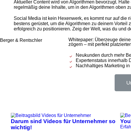
Aktueller Content wird von Algorithmen bevorzugt. Halte
regelmäßig deine Inhalte, um in den Algorithmen oben zu
Social Media ist kein Hexenwerk, es kommt nur auf die ric
bestens gerüstet, um die Algorithmen zu deinem Vorteil 
erfolgreich zu positionieren. Zeig der Welt, was du und
Whitepaper: Überzeuge deine
zögern – mit perfekt platzierte
Neukunden durch mehr Bek
Expertenstatus innerhalb 
Nachhaltiges Marketing in 
U
Darum sind Videos für Unternehmer so
You
wichtig!
Erfa