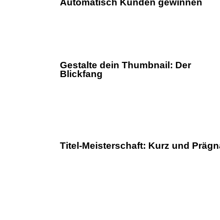
Automatisch Kunden gewinnen
Gestalte dein Thumbnail: Der
Blickfang
Titel-Meisterschaft: Kurz und Prägn