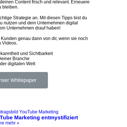
 deinen Content frisch und relevant. Erneuere
 bleiben.
htige Strategie an. Mit diesen Tipps bist du
zu nutzen und dein Unternehmen digital
 dein Unternehmen drauf haben!
 Kunden genau dann von dir, wenn sie noch
n Videos.
anntheit und Sichtbarkeit
Deiner Branche
der digitalen Welt
nser Whitepaper
Tube Marketing entmystifiziert
hre mehr »